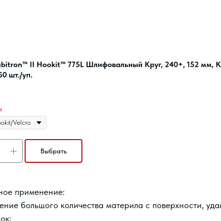
itron™ II Hookit™ 775L Шлифовальный Круг, 240+, 152 мм, 
50 шт./уп.
я
Выбрать
ное применение:
ение большого количества материла с поверхности, уда
ок;