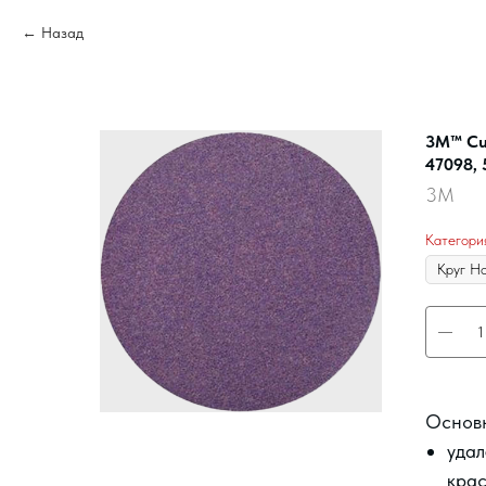
Назад
3M™ Cub
47098, 
3M
Категори
Основ
удал
крас