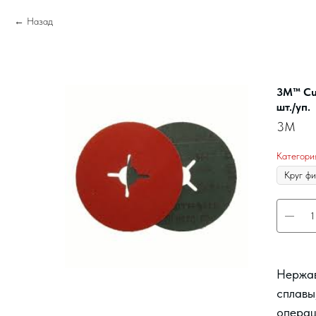
Назад
3M™ Cu
шт./уп.
3M
Категори
Нержав
сплавы
операц