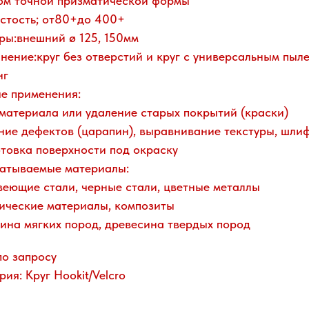
ом точной призматической формы
стость; от80+до 400+
ры:внешний ø 125, 150мм
нение:круг без отверстий и круг с универсальным пыл
нг
е применения:
материала или удаление старых покрытий (краски)
ние дефектов (царапин), выравнивание текстуры, шли
товка поверхности под окраску
атываемые материалы:
еющие стали, черные стали, цветные металлы
ические материалы, композиты
ина мягких пород, древесина твердых пород
по запросу
рия: Круг Hookit/Velcro