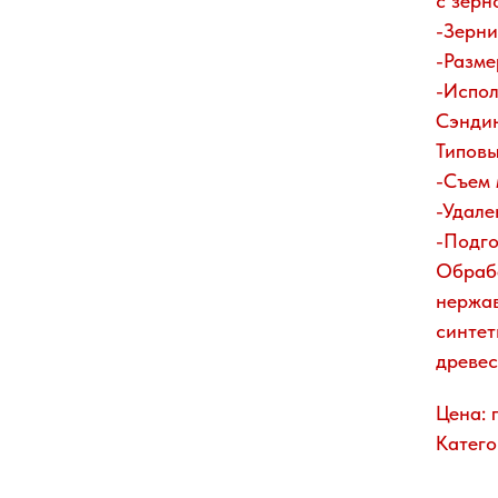
с зерн
-Зерни
-Разме
-Испол
Сэнди
Типовы
-Съем 
-Удале
-Подго
Обраб
нержав
синтет
древес
Цена: 
Катего