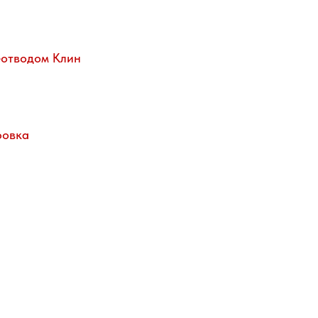
еотводом Клин
фовка