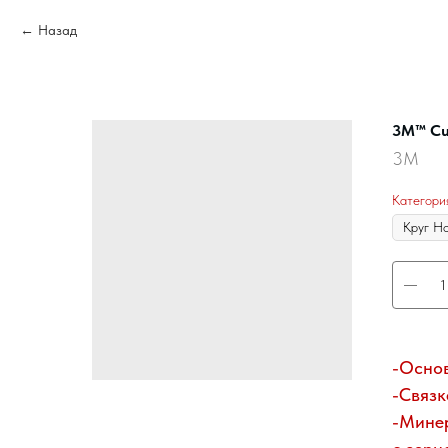
Назад
3M™ Cub
3M
Категори
-Основ
-Связк
-Минер