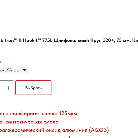
itron™ II Hookit™ 775L Шлифовальный Круг, 320+, 75 мм, Кл
я
Выбрать
а:полиэфирная пленка 125мкм
а: синтетическая смола
ал:керамический оксид алюминия (Al2O3)