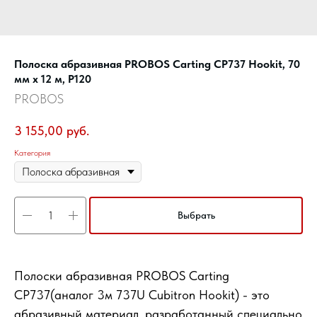
Полоска абразивная PROBOS Carting CP737 Hookit, 70
мм x 12 м, P120
PROBOS
3 155,00
руб.
Категория
Выбрать
Полоски абразивная PROBOS Carting
CP737(аналог 3м 737U Cubitron Hookit) - это
абразивный материал, разработанный специально