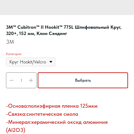
3M™ Cubitron™ II Hookit™ 775L Шлифовальный Круг,
320+, 152 мм, Клин Сэндинг
3M
Категория
Выбрать
-Основа:полиэфирная пленка 125мкм
-Связка:синтетическая смола
-Минерал:керамический оксид алюминия
(Al2O3)