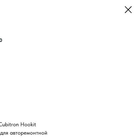
0
ubitron Hookit
 для авторемонтной