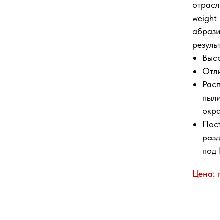
отрасл
weight
абрази
результ
Высо
Отли
Расп
пыли
окра
Пост
разд
под 
Цена: 