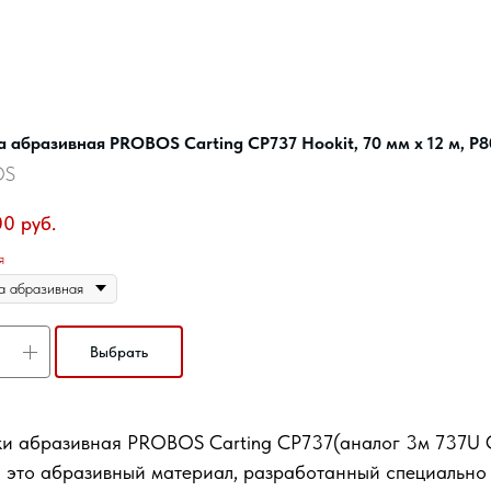
 абразивная PROBOS Carting CP737 Hookit, 70 мм x 12 м, P8
OS
00
руб.
я
Выбрать
и абразивная PROBOS Carting CP737(аналог 3м 737U C
 - это абразивный материал, разработанный специально