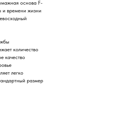
умажная основа F-
ы и времени жизни
ревосходный
ужбы
ижает количество
е качество
ровье
ляет легко
тандартный размер