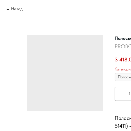
Назад
Полоска
PROB
3 418,
Категори
Полоск
51411)