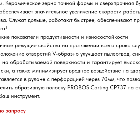
и. Керамическое зерно точной формы и сверхпрочная б
 обеспечивает значительное увеличение скорости работ
ва. Служат дольше, работают быстрее, обеспечивают п
ат!
кие показатели продуктивности и износостойкости
чные режущие свойства на протяжении всего срока сл
оложение отверстий V-образно улучшает пылеотвод, сн
 на обрабатываемой поверхности и гарантирует высоко
ски, а также минимизирует вредное воздействие на здо
авляется в рулоне с перфорацией через 70мм, что позво
елить абразивную полоску PROBOS Carting CP737 на с
Ваш инструмент.
по запросу