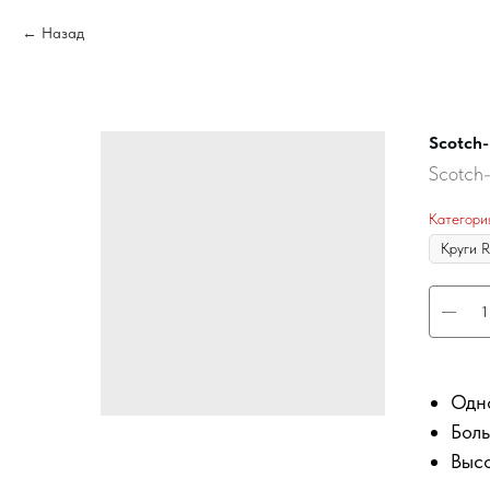
Назад
Scotch-
Scotch-
Категори
Одно
Бол
Высо