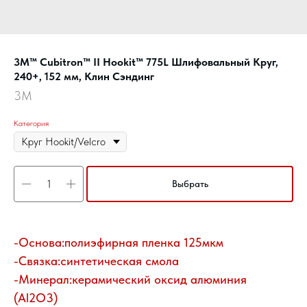
3M™ Cubitron™ II Hookit™ 775L Шлифовальный Круг,
240+, 152 мм, Клин Сэндинг
3M
Категория
Выбрать
-Основа:полиэфирная пленка 125мкм
-Связка:синтетическая смола
-Минерал:керамический оксид алюминия
(Al2O3)