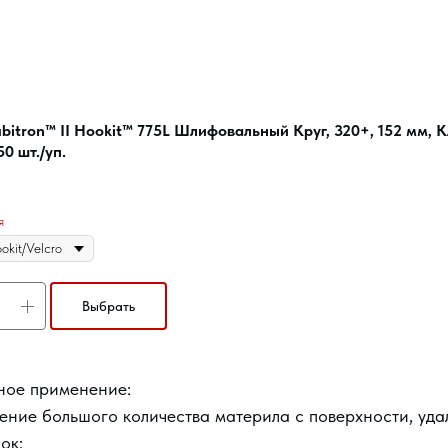
itron™ II Hookit™ 775L Шлифовальный Круг, 320+, 152 мм, 
50 шт./уп.
я
Выбрать
ное применение:
ение большого количества материла с поверхности, уда
ок;