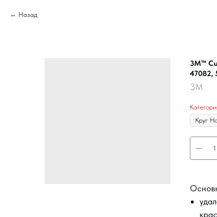
Назад
3M™ Cub
47082, 
3M
Категори
Основ
удал
крас