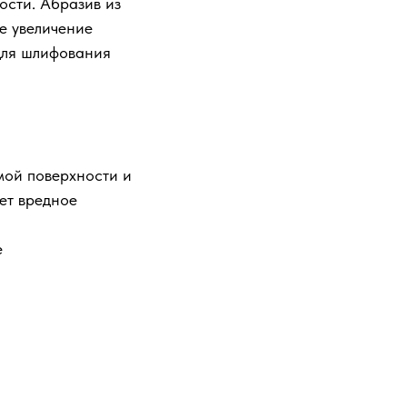
ости. Абразив из
е увеличение
для шлифования
мой поверхности и
ет вредное
е