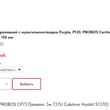
бразивный c мультипылеотводом Purple, P120, PROBOS Cart
, 150 мм
OS
руб.
я
Выбрать
PROBOS CP737(аналог 3м 737U Cubitron Hookit 51370) 