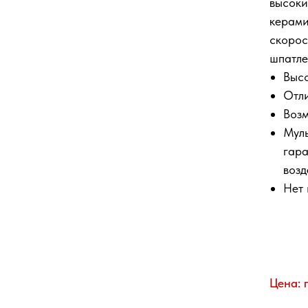
высоки
керами
скорос
шпатле
Высо
Отл
Возм
Муль
гара
возд
Нет 
Цена: 