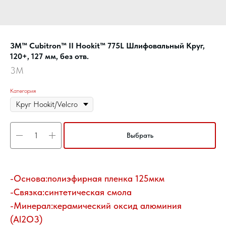
3M™ Cubitron™ II Hookit™ 775L Шлифовальный Круг,
120+, 127 мм, без отв.
3M
Категория
Выбрать
-Основа:полиэфирная пленка 125мкм
-Связка:синтетическая смола
-Минерал:керамический оксид алюминия
(Al2O3)