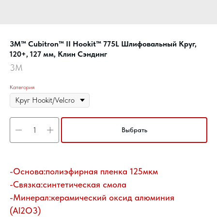
3M™ Cubitron™ II Hookit™ 775L Шлифовальный Круг,
120+, 127 мм, Клин Сэндинг
3M
Категория
Выбрать
-Основа:полиэфирная пленка 125мкм
-Связка:синтетическая смола
-Минерал:керамический оксид алюминия
(Al2O3)