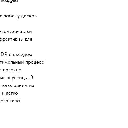
 воздуха
ю замену дисков
том, зачистки
Эффективны для
C-DR с оксидом
птимальный процесс
а волокно
ые заусенцы. В
 того, одним из
 и легко
ого типа