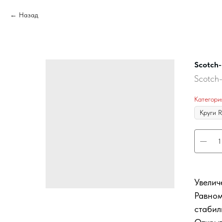
Назад
Scotch-
Scotch-
Категори
Увелич
Равном
стабил