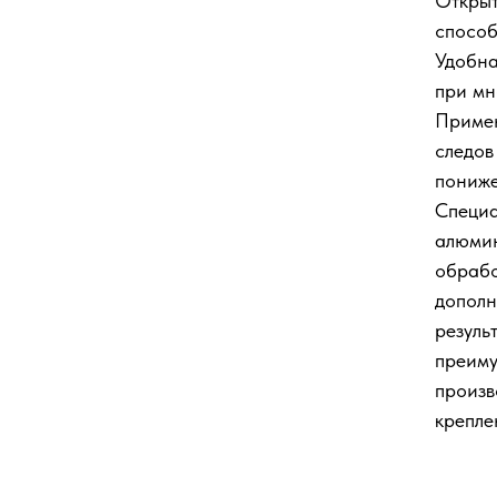
Открыт
способ
Удобна
при мн
Примен
следов
пониже
Специа
алюмин
обрабо
дополн
резуль
преиму
произв
крепле