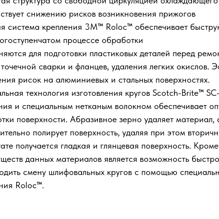
ая структура со свободной циркуляцией охлаждающего
ствует снижению рисков возникновения прижогов
я система крепления 3M™ Roloc™ обеспечивает быстру
огоступенчатом процессе обработки
яются для подготовки пластиковых деталей перед ремон
 точечной сварки и фланцев, удаления легких окислов. 
ния рисок на алюминиевых и стальных поверхностях.
льная технология изготовления кругов Scotch-Brite™ S
ия и специальным нетканым волокном обеспечивает о
тки поверхности. Абразивное зерно удаляет материал, 
ительно полирует поверхность, удаляя при этом вторичн
тате получается гладкая и глянцевая поверхность. Кроме
ществ данных материалов является возможность быстро
одить смену шлифовальных кругов с помощью специальн
ния Roloc™.