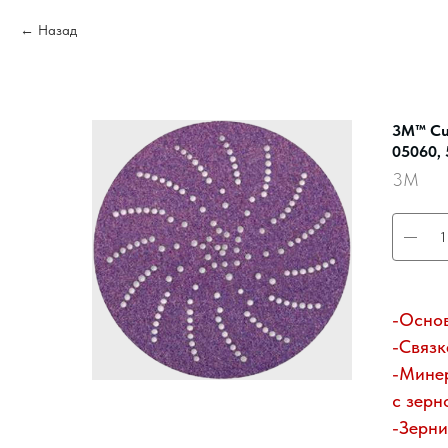
Назад
3M™ Cub
05060, 
3M
-Основ
-Связк
-Минер
с зерн
-Зерни