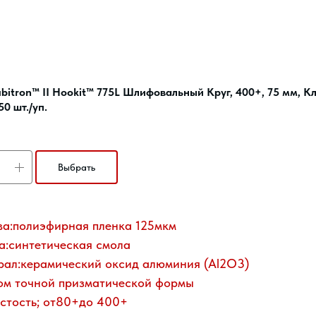
itron™ II Hookit™ 775L Шлифовальный Круг, 400+, 75 мм, К
50 шт./уп.
Выбрать
а:полиэфирная пленка 125мкм
а:синтетическая смола
ал:керамический оксид алюминия (Al2O3)
ом точной призматической формы
стость; от80+до 400+