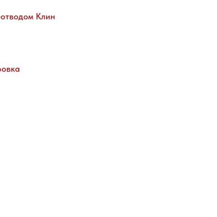
еотводом Клин
фовка