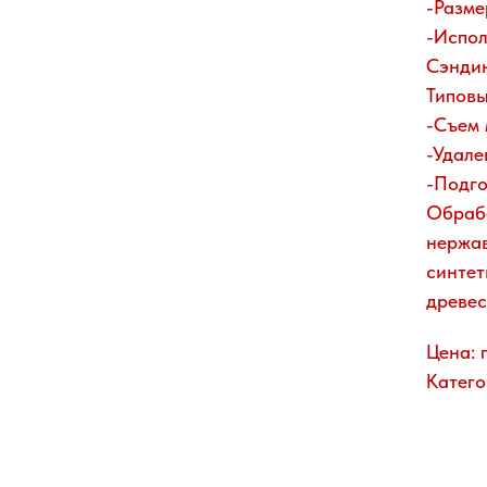
-Разме
-Испол
Сэнди
Типовы
-Съем 
-Удале
-Подго
Обраб
нержав
синтет
древес
Цена: 
Катего