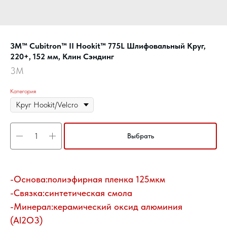
3M™ Cubitron™ II Hookit™ 775L Шлифовальный Круг,
220+, 152 мм, Клин Сэндинг
3M
Категория
Выбрать
-Основа:полиэфирная пленка 125мкм
-Связка:синтетическая смола
-Минерал:керамический оксид алюминия
(Al2O3)