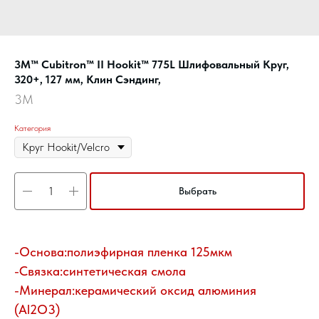
3M™ Cubitron™ II Hookit™ 775L Шлифовальный Круг,
320+, 127 мм, Клин Сэндинг,
3M
Категория
Выбрать
-Основа:полиэфирная пленка 125мкм
-Связка:синтетическая смола
-Минерал:керамический оксид алюминия
(Al2O3)