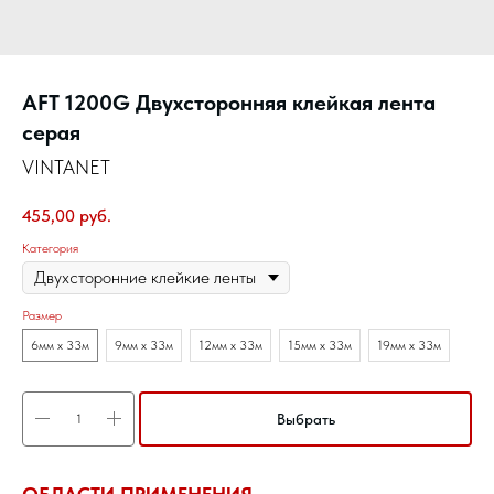
AFT 1200G Двухсторонняя клейкая лента
серая
VINTANET
455,00
руб.
Категория
Размер
6мм х 33м
9мм х 33м
12мм х 33м
15мм х 33м
19мм х 33м
Выбрать