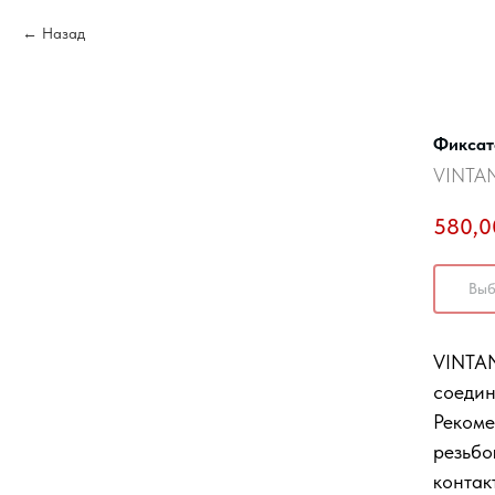
Назад
Фиксат
VINTA
580,0
Выб
VINTAN
соедин
Рекоме
резьбо
контак