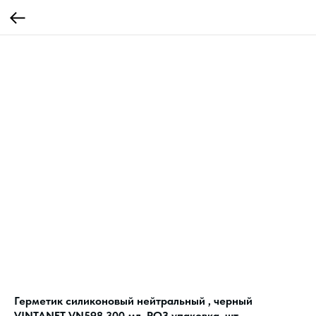
Герметик силиконовый нейтральный , черный
VINTANET VN598 300 мл, РОЗ упаковка, шт