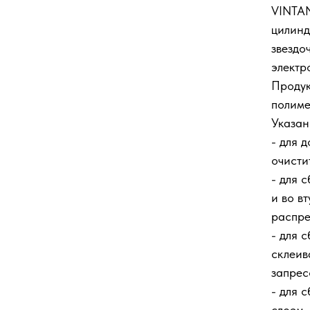
VINTAN
цилинд
звездо
электр
Продук
полиме
Указан
- для 
очисти
- для 
и во в
распре
- для 
склеив
запрес
- для 
слоем.