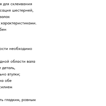
я для склеивания
сация шестерней,
 валах
 характеристиками.
обен
ности необходимо
одной области вала
 деталь,
но втулки;
на обе
силием
ть гладким, ровным