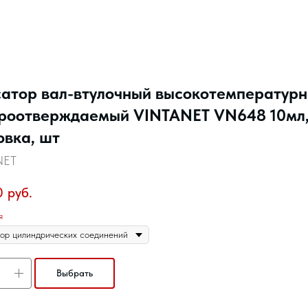
атор вал-втулочный высокотемператур
роотверждаемый VINTANET VN648 10мл
овка, шт
NET
0
руб.
я
Выбрать