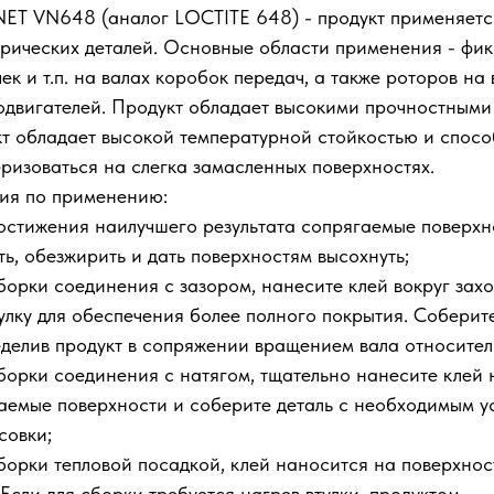
ET VN648 (аналог LOCTITE 648) - продукт применяетс
рических деталей. Основные области применения - фик
чек и т.п. на валах коробок передач, а также роторов на
одвигателей. Продукт обладает высокими прочностными
т обладает высокой температурной стойкостью и спос
ризоваться на слегка замасленных поверхностях.
ия по применению:
достижения наилучшего результата сопрягаемые поверх
ть, обезжирить и дать поверхностям высохнуть;
сборки соединения с зазором, нанесите клей вокруг зах
тулку для обеспечения более полного покрытия. Соберите
делив продукт в сопряжении вращением вала относитель
сборки соединения с натягом, тщательно нанесите клей 
аемые поверхности и соберите деталь с необходимым у
совки;
сборки тепловой посадкой, клей наносится на поверхнос
 Если для сборки требуется нагрев втулки, продуктом